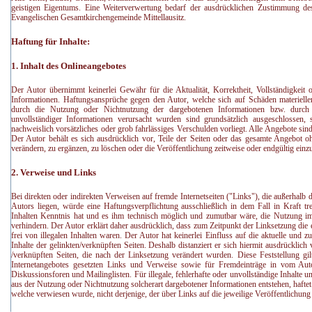
geistigen Eigentums. Eine Weiterverwertung bedarf der ausdrücklichen Zustimmung de
Evangelischen Gesamtkirchengemeinde Mittellausitz.
Haftung für Inhalte:
1. Inhalt des Onlineangebotes
Der Autor übernimmt keinerlei Gewähr für die Aktualität, Korrektheit, Vollständigkeit od
Informationen. Haftungsansprüche gegen den Autor, welche sich auf Schäden materieller 
durch die Nutzung oder Nichtnutzung der dargebotenen Informationen bzw. durch 
unvollständiger Informationen verursacht wurden sind grundsätzlich ausgeschlossen, 
nachweislich vorsätzliches oder grob fahrlässiges Verschulden vorliegt. Alle Angebote sind
Der Autor behält es sich ausdrücklich vor, Teile der Seiten oder das gesamte Angebot
verändern, zu ergänzen, zu löschen oder die Veröffentlichung zeitweise oder endgültig einzu
2. Verweise und Links
Bei direkten oder indirekten Verweisen auf fremde Internetseiten ("Links"), die außerhalb
Autors liegen, würde eine Haftungsverpflichtung ausschließlich in dem Fall in Kraft t
Inhalten Kenntnis hat und es ihm technisch möglich und zumutbar wäre, die Nutzung im 
verhindern. Der Autor erklärt daher ausdrücklich, dass zum Zeitpunkt der Linksetzung die 
frei von illegalen Inhalten waren. Der Autor hat keinerlei Einfluss auf die aktuelle und z
Inhalte der gelinkten/verknüpften Seiten. Deshalb distanziert er sich hiermit ausdrücklich v
/verknüpften Seiten, die nach der Linksetzung verändert wurden. Diese Feststellung gilt
Internetangebotes gesetzten Links und Verweise sowie für Fremdeinträge in vom Auto
Diskussionsforen und Mailinglisten. Für illegale, fehlerhafte oder unvollständige Inhalte 
aus der Nutzung oder Nichtnutzung solcherart dargebotener Informationen entstehen, haftet a
welche verwiesen wurde, nicht derjenige, der über Links auf die jeweilige Veröffentlichung 