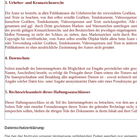
3. Urheber- und Kennzeichenrecht
Der Autor ist bestrebt, in allen Publikationen die Urheberrechte der verwendeten Grafik
und Texte zu beachten, von ihm selbst erstellte Grafiken, Tondokumente, Videosequenz
lizenzfreie Grafiken, Tondokumente, Videosequenzen und Texte zurückzugreifen. Alle i
genannten und ggf. durch Dritte geschützten Marken- und Warenzeichen unterliegen un
des jeweils gültigen Kennzeichenrechts und den Besitzrechten der jeweiligen eingetragenen
bloßen Nennung ist nicht der Schluss zu ziehen, dass Markenzeichen nicht durch Rech
Copyright für veröffentlichte, vom Autor selbst erstellte Objekte bleibt allein beim Autor 
oder Verwendung solcher Grafiken, Tondokumente, Videosequenzen und Texte in anderen 
Publikationen ist ohne ausdrückliche Zustimmung des Autors nicht gestattet.
4. Datenschutz
Sofern innerhalb des Internetangebotes die Möglichkeit zur Eingabe persönlicher oder gesc
Namen, Anschriften) besteht, so erfolgt die Preisgabe dieser Daten seitens des Nutzers auf
Die Inanspruchnahme und Bezahlung aller angebotenen Dienste ist - soweit technisch m
Angabe solcher Daten bzw. unter Angabe anonymisierter Daten oder eines Pseudonyms gest
5. Rechtswirksamkeit dieses Haftungsausschlusses
Dieser Haftungsausschluss ist als Teil des Internetangebotes zu betrachten, von dem aus 
Sofern Teile oder einzelne Formulierungen dieses Textes der geltenden Rechtslage nicht, n
entsprechen sollten, bleiben die übrigen Teile des Dokumentes in ihrem Inhalt und ihrer Gül
Datenschutzerklärung:
Die bei der Nutzung unserer Homepage anfallenden Daten werden nur verwend