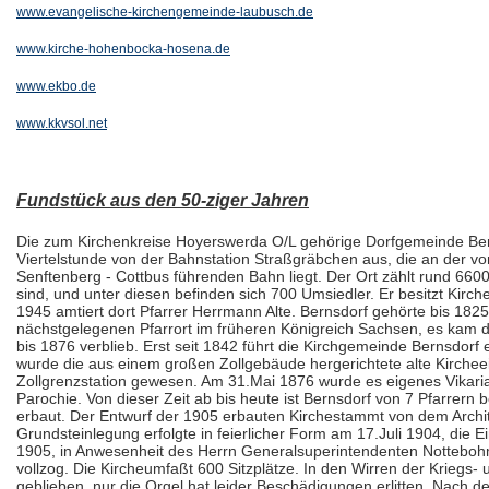
www.evangelische-kirchengemeinde-laubusch.de
www.kirche-hohenbocka-hosena.de
www.ekbo.de
www.kkvsol.net
Fundstück aus den 50-ziger Jahren
Die zum
Kirche
nkreise Hoyerswerda O/L gehörige Dorfgemeinde Bern
Viertelstunde von der Bahnstation Straßgräbchen aus, die an der 
Senftenberg - Cottbus führenden Bahn liegt. Der Ort zählt rund 66
sind, und unter diesen befinden sich 700 Umsiedler. Er besitzt
Kirch
1945 amtiert dort Pfarrer Herrmann Alte. Bernsdorf gehörte bis 1
nächstgelegenen Pfarrort im früheren Königreich Sachsen, es kam
bis 1876 verblieb. Erst seit 1842 führt die Kirchgemeinde Bernsdorf
wurde die aus einem großen Zollgebäude hergerichtete alte
Kirche
e
Zollgrenzstation gewesen. Am 31.Mai 1876 wurde es eigenes Vikari
Parochie. Von dieser Zeit ab bis heute ist Bernsdorf von 7 Pfarrern
erbaut. Der Entwurf der 1905 erbauten
Kirche
stammt von dem Archit
Grundsteinlegung erfolgte in feierlicher Form am 17.Juli 1904, die
1905, in Anwesenheit des Herrn Generalsuperintendenten Nottebohm
vollzog. Die
Kirche
umfaßt 600 Sitzplätze. In den Wirren der Kriegs- u
geblieben, nur die Orgel hat leider Beschädigungen erlitten. Nach d