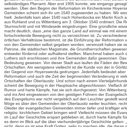
selbständiges Pfarramt. Aber erst 1905 konnte, wie eingangs gesagt
werden. Über den Beginn der Reformation im
Kirche
nkreise Hoyersw
Gemeinden scheint sich ihr um 1540 zugewendet zu haben. Wir wisse
hielt. Jedenfalls kam aber 1540 nach Hohenbocka ein Martin Koch als
aus Ruhland und zu Wittenberg am 3. Oktober 1540 ordiniert. Die Refo
Sturmschritt und mit Windeseile eingedrungen. Eine gründliche wiss
macht deutlich, dass „eine das ganze Land auf einmal wie mit ein
fortschreitende Bewegung nicht zu verzeichnen ist. Zu verschiedenen 
örtlichen Verhältnisse bestimmt, ist die Einführung der Reformation 
von den Gemeinden selbst gegeben worden, vereinzelt haben sie sic
Patrone, die städtischen Magistrate, die Grundherrschaften gewese
entweder fördernd oder aufhaltend stellten. Manchmal haben auch d
Luthers sich erschlossen und ihre Gemeinden dafür gewonnen. Das Be
Bedeutung gewesen. Von dieser Stadt aus laufen die Fäden der Bew
Ortschaften. Am wenigstens vielleicht ist die Kunde von der in Görl
der Gegend von Hoyerswerda gedrungen. Jedenfalls bedeutet aber d
Reformation und auch die Zeit der beginnenden Veränderung in viel
Ortschaften der Oberlausitz. Und schon nach einem Vierteljahrhunde
scheint die Bewegung in der Hauptsache abgeschlossen. Vielfach ähn
Rumor und harte Kämpfe, hat sie sich durchgesetzt. Von Wittenberg a
und ins Amt eingewiesen von den geistigen Führern der Evangelis
des Evangeliums war nicht vergeblich auf den Leuchter gestellt wo
Möge es über den Gemeinden der Oberlausitz weiter leuchten, recht
Glieder der evangelischen Gemeinden immer tiefer und kräftiger erl
religiös- kirchlichem Gebiet bringen wird! Vielleicht müssen die Eva
im Lauf der Geschichte erspart geblieben ist, durch harte Kämpfe 
es denn im Blick auf die über vierhundertjährige Geschichte gelten:
nicht, denn es ist eine Kraft Gottes, selig zu machen alle, die daran 