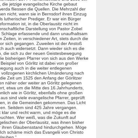
, die jetzige evangelische
Kirche
gebaut
erda fliessen die Quellen. Die Mehrzahl der
n nicht, wann sie in Bernsdorf ihren Einzug
 lutherischer Prediger. Er war ein Bürger
rmation ist, in die Oberlausitz nicht im
enschaftliche Darstellung von Pastor Zobel
em Schlage erfassende und dann unaufhaltsam
Zeiten, in verschiedener Art, stets durch die
vor sich gegangen. Zuweilen ist der Anstoß
h auch widersetzt. Dann wieder sich es die
n, die sich zu der neuen Geistesbewegung
ie bisherigen Pfarrer von sich aus den Werke
ispiel von Görlitz ist dabei von großer
egung auch in die weiter entlegenen
itz vollzogenen kirchlichen Umänderung nach
ie Zeit um 1525 den Anfang der Görlitzer
en näher oder weiter an Görlitz gelegenen
rt, etwa um die Mitte des 16.Jahrhunderts,
lich wie in Görlitz, ebenfalls ohne großen
us sind viele evangelische Pfarrer, geprüft
chen, in die Gemeinden gekommen. Das Licht
rden. Seitdem sind 425 Jahre vergangen.
 klar und recht warm, und möge es die
euchten. Wer weiß, was die Zukunft auf
ngelischen der Oberlausitz, was ihnen bisher
für ihren Glaubensstand hindurchgehen. Möge
 „Ich schäme mich das Evangelii von Christo
glauben.“