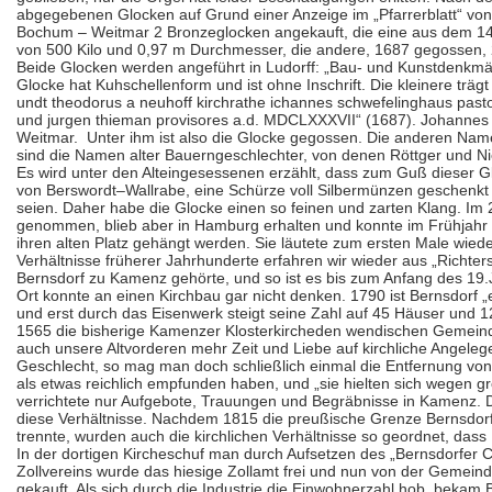
abgegebenen Glocken auf Grund einer Anzeige im „Pfarrerblatt“ vo
Bochum – Weitmar 2 Bronzeglocken angekauft, die eine aus dem 1
von 500 Kilo und 0,97 m Durchmesser, die andere, 1687 gegossen,
Beide Glocken werden angeführt in Ludorff: „Bau- und Kunstdenkmä
Glocke hat Kuhschellenform und ist ohne Inschrift. Die kleinere trägt 
undt theodorus a neuhoff kirchrathe ichannes schwefelinghaus pas
und jurgen thieman provisores a.d. MDCLXXXVII“ (1687). Johannes
Weitmar.
Unter ihm ist also die Glocke gegossen. Die anderen N
sind die Namen alter Bauerngeschlechter, von denen Röttger und 
Es wird unter den Alteingesessenen erzählt, dass zum Guß dieser G
von Berswordt–Wallrabe, eine Schürze voll Silbermünzen geschenkt 
seien. Daher habe die Glocke einen so feinen und zarten Klang. Im
genommen, blieb aber in Hamburg erhalten und konnte im Frühjahr
ihren alten Platz gehängt werden. Sie läutete zum ersten Male wieder
Verhältnisse früherer Jahrhunderte erfahren wir wieder aus „Richt
Bernsdorf zu Kamenz gehörte, und so ist es bis zum Anfang des 19.
Ort konnte an einen Kirchbau gar nicht denken. 1790 ist Bernsdorf
und erst durch das Eisenwerk steigt seine Zahl auf 45 Häuser und
1565 die bisherige Kamenzer Kloster
kirche
den wendischen Gemeind
auch unsere Altvorderen mehr Zeit und Liebe auf kirchliche Angeleg
Geschlecht, so mag man doch schließlich einmal die Entfernung v
als etwas reichlich empfunden haben, und „sie hielten sich wegen 
verrichtete nur Aufgebote, Trauungen und Begräbnisse in Kamenz. 
diese Verhältnisse. Nachdem 1815 die preußische Grenze Bernsd
trennte, wurden auch die kirchlichen Verhältnisse so geordnet, das
In der dortigen
Kirche
schuf man durch Aufsetzen des „
Bernsdorfer
C
Zollvereins wurde das hiesige Zollamt frei und nun von der Gemei
gekauft. Als sich durch die Industrie die Einwohnerzahl hob, bekam