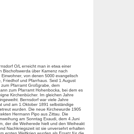
sdorf O/L erreicht man in etwa einer
von Bischofswerda über Kamenz nach
00 Einwohner, von denen 5000 evangelisch
e
, Friedhof und Pfarrhaus. Seid 1.August
825 zum Pfarramt Großgrabe, dem
 dann zum Pfarramt Hohenbocka, bei dem es
 eigne
Kirche
nbücher. Im gleichen Jahre
ingeweiht. Bernsdorf war viele Jahre
at und am 1.Oktober 1891 selbständige
 betreut wurden. Die neue
Kirche
wurde 1905
ekten Hermann Pipo aus Zittau. Die
 Einweihung am Sonntag Exaudi, dem 4.Juni
, der die Weiherede hielt und den Weiheakt
nd Nachkriegszeit ist sie unversehrt erhalten
em ersten Weltkrieg wurden als Ersatz für die