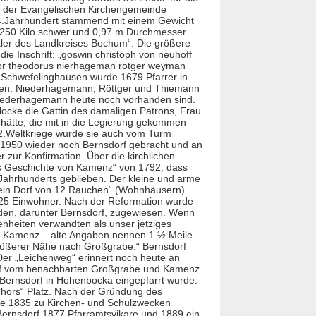
n der Evangelischen
Kirche
ngemeinde
4.Jahrhundert stammend mit einem Gewicht
 250 Kilo schwer und 0,97 m Durchmesser.
ler des Landkreises Bochum“. Die größere
die Inschrift: „goswin christoph von neuhoff
tor theodorus nierhageman rotger weyman
 Schwefelinghausen wurde 1679 Pfarrer in
amen: Niederhagemann, Röttger und Thiemann
Niederhagemann heute noch vorhanden sind.
locke die Gattin des damaligen Patrons, Frau
hätte, die mit in die Legierung gekommen
 2.Weltkriege wurde sie auch vom Turm
 1950 wieder noch Bernsdorf gebracht und an
 zur Konfirmation. Über die kirchlichen
ers Geschichte von Kamenz“ von 1792, dass
Jahrhunderts geblieben. Der kleine und arme
 „ein Dorf von 12 Rauchen“ (Wohnhäusern)
 125 Einwohner. Nach der Reformation wurde
en, darunter Bernsdorf, zugewiesen. Wenn
enheiten verwandten als unser jetziges
on Kamenz – alte Angaben nennen 1 ½ Meile –
größerer Nähe nach Großgrabe.“ Bernsdorf
Der „Leichenweg“ erinnert noch heute an
orf vom benachbarten Großgrabe und Kamenz
s Bernsdorf in Hohenbocka eingepfarrt wurde.
hors“ Platz. Nach der Gründung des
nde 1835 zu
Kirche
n- und Schulzwecken
 Bernsdorf 1877 Pfarramtsvikare und 1889 ein